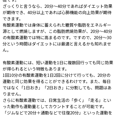
ざっくりと言うなら、
20
分～
40
分であればダイエット効果
が期待でき、
40
分以上であれば心肺機能の向上効果が期待
できます。
有酸素運動では身体に蓄えられた糖質や脂肪をエネルギー
源として燃焼しますが、この脂肪燃焼効果が、
20
分～
40
分
の有酸素運動では特に高まるのです。ですので、
20
分～
30
分という時間はダイエットには最適と言えるかも知れませ
ん。
有酸素運動には、短い運動を
1
日に複数回行っても同じ効果
が得られるという特徴もあります。
1回
10
分の有酸素運動を
1
日
2
回に分けて行っても、
20
分の
運動と同じ効果を得ることができるわけです。また、毎日
ではなく「
1
日おき」「
2
日おき」に分割しても、問題はあ
りません。
さらに有酸素運動では、日常生活の「歩く」「走る」とい
った動作も運動量としてカウントすることが可能です。
「ジムなどで
20
分＋通勤などで往復
20
分」といった運動を