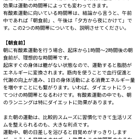
効果は運動の時間帯によっても変わってきます。
有酸素運動に向いている時間帯は、結論から言うと、午前
中であれば「朝食前」、午後は「夕方から夜にかけて」で
す。この
2
つの時間帯についても、説明させてください。
【朝食前】
朝に有酸素運動を行う場合、起床から
1
時間～
2
時間後の朝
食前が、理想的な時間帯です。
起床すぐの身体は糖がない状態なので、運動すると脂肪が
エネルギーに変換されます。筋肉を使うことで血行促進と
代謝の向上が進み、
1
日の身体活動による消費エネルギー量
を増やすことにも繋がります。いわば、ダイエットにうっ
てつけの時間帯となるわけです。有酸素運動の中でも、朝
のランニングは特にダイエットに効果があります。
また朝の運動は、比較的スムーズに習慣化できて生活リズ
ムを整えられるのも、大きな利点です。
運動中、朝の日差しを浴びると目覚めがすっきりします