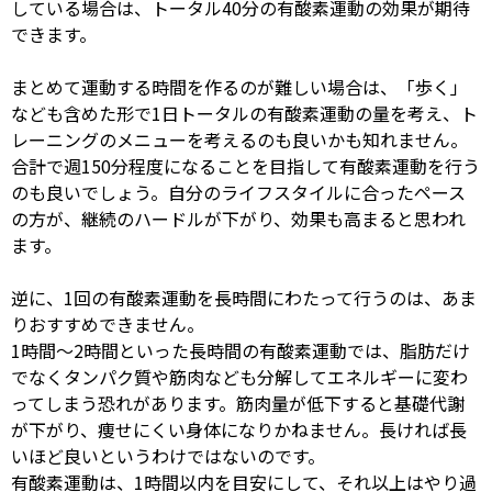
している場合は、トータル
40
分の有酸素運動の効果が期待
できます。
まとめて運動する時間を作るのが難しい場合は、「歩く」
なども含めた形で
1
日トータルの有酸素運動の量を考え、ト
レーニングのメニューを考えるのも良いかも知れません。
合計で週
150
分程度になることを目指して有酸素運動を行う
のも良いでしょう。自分のライフスタイルに合ったペース
の方が、継続のハードルが下がり、効果も高まると思われ
ます。
逆に、
1
回の有酸素運動を長時間にわたって行うのは、あま
りおすすめできません。
1時間～
2
時間といった長時間の有酸素運動では、脂肪だけ
でなくタンパク質や筋肉なども分解してエネルギーに変わ
ってしまう恐れがあります。筋肉量が低下すると基礎代謝
が下がり、痩せにくい身体になりかねません。長ければ長
いほど良いというわけではないのです。
有酸素運動は、
1
時間以内を目安にして、それ以上はやり過