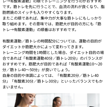
レ
→
有酸素運動」の順でトレーニングを行うのがおすすめ
です。筋トレを先に行うことで、血流の流れが良くなり、脂
肪燃焼のスイッチも入りやすくなります。
またこの順であれば、集中力が大事な筋トレにもしっかり
取り組めます。その意味では、筋肥大が目的の方にも「筋
トレ
→
有酸素運動」の順番はおすすめです。
有酸素運動／筋トレの時間配分については、運動の目的が
ダイエットか筋肥大かによって変わってきます。
トレーニング時間を
1
時間とした場合、ダイエット目的の場
合であれば「有酸素運動
40
分／筋トレ
20
分」のバランスが
おすすめです。筋肥大が目的であれば「有酸素運動
10
～
20
分／筋トレ
40
～
50
分」が良いでしょう。
自身の目的や体調によっては、「有酸素
20
分／筋トレ
40
分」「有酸素
30
分／筋トレ
30
分」といったバランスでもか
まいません。