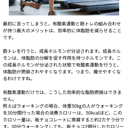
最初に言ってしまうと、有酸素運動と筋トレの組み合わせ
が持つ最大のメリットは、効率的に体脂肪を減らせること
です。
筋トレを行うと、成長ホルモンが分泌されます。成長ホル
モンは、体脂肪の分解を促す作用を持つホルモンです。こ
の成長ホルモンが分泌された状態で有酸素運動を行うと、
体脂肪が燃焼されやすくなります。つまり、痩せやすくな
るわけですね。
有酸素運動だけでは、こうした効率的な脂肪燃焼はできま
せん。
例えばウォーキングの場合、体重
50kg
の人がウォーキング
を
30
分間行った場合の消費カロリーは、
50kcal
ほど。この
カロリー量は、板チョコレートに換算すると約
2
カケラ分で
す。
30
分ウォーキングしても、板チョコ
2
個分しかカロリー