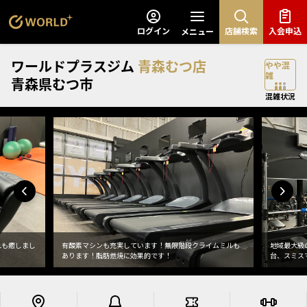
ログイン
店舗検索
入会申込
メニュー
ワールドプラスジム
青森むつ店
青森県むつ市
混雑状況
れも癒しまし
有酸素マシンも充実しています！無限階段クライムミルも
地域最大級
あります！脂肪燃焼に効果的です！
台、スミス