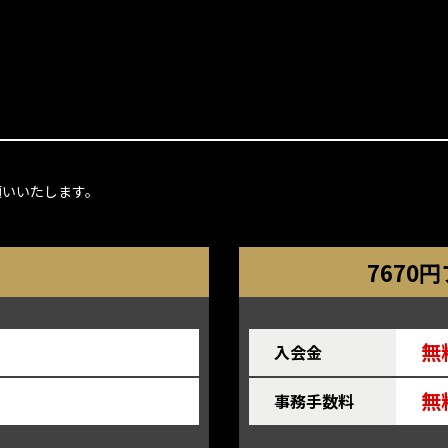
願いいたします。
7670
無
入会金
無
事務手数料