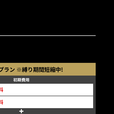
円プラン ※縛り期間短縮中!
初期費用
料
料