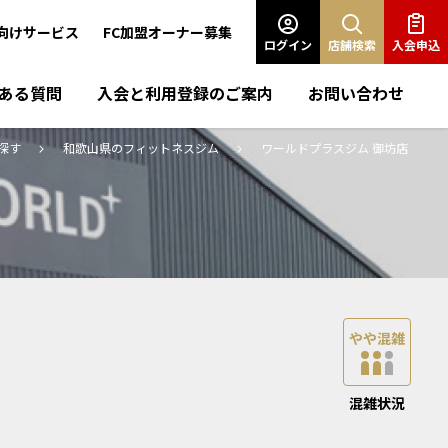
向けサービス
FC加盟オーナー募集
ログイン
店舗検索
入会申込
ある質問
入会と利用登録のご案内
お問い合わせ
探す
和歌山県のフィットネスジム
ワールドプラスジム 御坊店
混雑状況