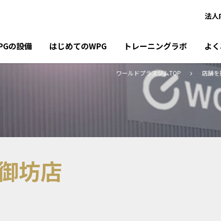
法人
PGの設備
はじめてのWPG
トレーニングラボ
よく
ワールドプラスジムTOP
店舗を
御坊店