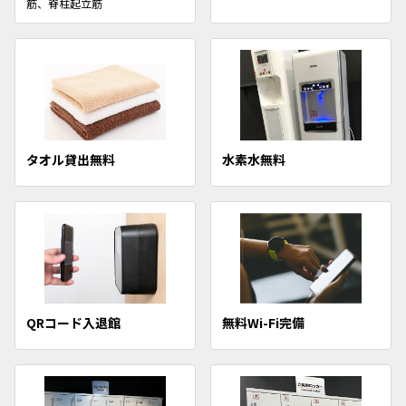
筋、脊柱起立筋
タオル貸出無料
水素水無料
QRコード入退館
無料Wi-Fi完備