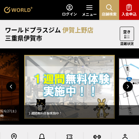
ログイン
店舗検索
入会申込
メニュー
ワールドプラスジム
伊賀上野店
三重県伊賀市
混雑状況
6/27(土)
１週間無料体験実施中！
0時