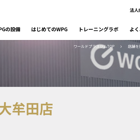
法人
PGの設備
はじめてのWPG
トレーニングラボ
よく
ワールドプラスジムTOP
店舗を
大牟田店