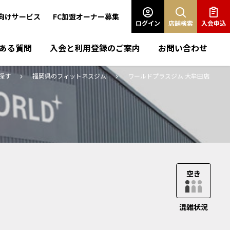
向けサービス
FC加盟オーナー募集
ログイン
店舗検索
入会申込
ある質問
入会と利用登録のご案内
お問い合わせ
探す
福岡県のフィットネスジム
ワールドプラスジム 大牟田店
混雑状況